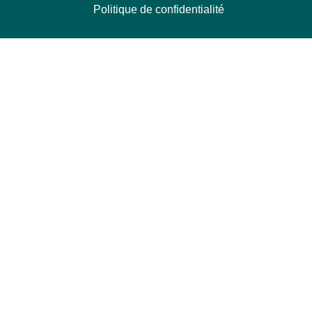
Politique de confidentialité
NOUS CONTACTER
Délégation Europe Ecologie
Groupe Verts/ALE du Parlement européen
ASP 06E210, Rue Wiertz 60,
B-1047 Bruxelles