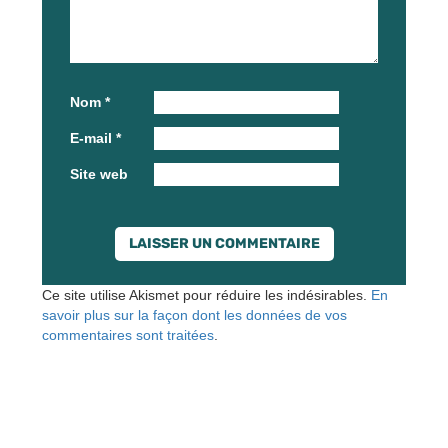
Nom
*
E-mail
*
Site web
Ce site utilise Akismet pour réduire les indésirables.
En
savoir plus sur la façon dont les données de vos
commentaires sont traitées
.