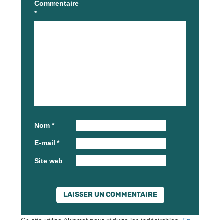
Commentaire
*
Nom
*
E-mail
*
Site web
Ce site utilise Akismet pour réduire les indésirables.
En