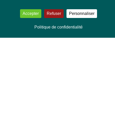
Accepter
Refuser
Personnaliser
Politique de confidentialité
NOUS CONTACTER
Délégation Europe Ecologie
Groupe Verts/ALE du Parlement européen
ASP 06E210, Rue Wiertz 60,
B-1047 Bruxelles