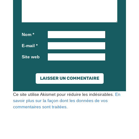
Nom
*
E-mail
*
Site web
Ce site utilise Akismet pour réduire les indésirables.
En
savoir plus sur la façon dont les données de vos
commentaires sont traitées
.