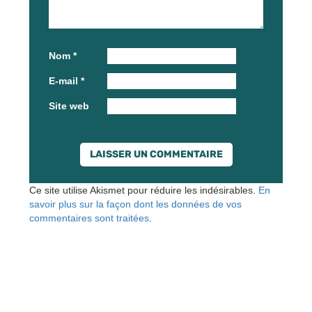
Nom
*
E-mail
*
Site web
Ce site utilise Akismet pour réduire les indésirables.
En
savoir plus sur la façon dont les données de vos
commentaires sont traitées
.