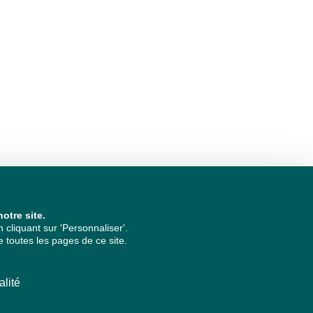
otre site.
cliquant sur 'Personnaliser'.
 toutes les pages de ce site.
alité