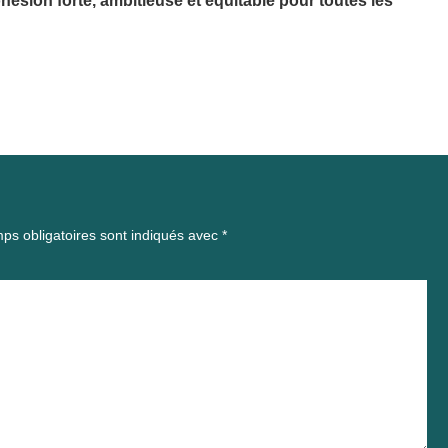
ohésion forte, ambitieuse et équitable pour toutes les
ps obligatoires sont indiqués avec
*