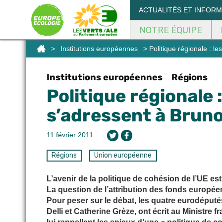
Panneau de gestion des cookies
ACTUALITÉS ET INFOR
NOTRE ÉQUIPE
>
Institutions européennes
> Politique régionale : 
Institutions européennes
Régions
Politique régionale
s’adressent à Bruno
11 février 2011
Régions
Union européenne
L’avenir de la politique de cohésion de l’UE es
La question de l’attribution des fonds europée
Pour peser sur le débat, les quatre eurodéput
Delli et Catherine Grèze, ont écrit au Ministre f