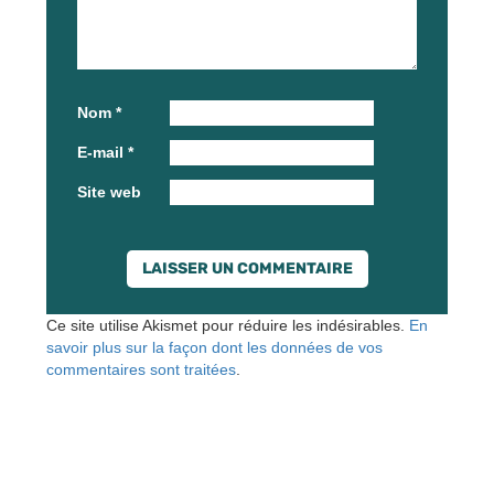
Nom
*
E-mail
*
Site web
Ce site utilise Akismet pour réduire les indésirables.
En
savoir plus sur la façon dont les données de vos
commentaires sont traitées
.