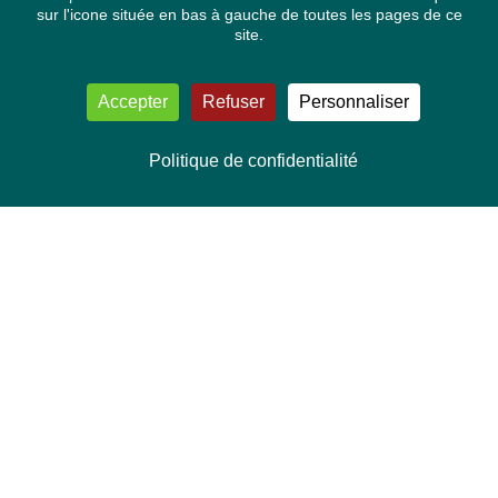
sur l'icone située en bas à gauche de toutes les pages de ce
site.
Accepter
Refuser
Personnaliser
Politique de confidentialité
NOUS CONTACTER
Délégation Europe Ecologie
Groupe Verts/ALE du Parlement européen
ASP 06E210, Rue Wiertz 60,
B-1047 Bruxelles