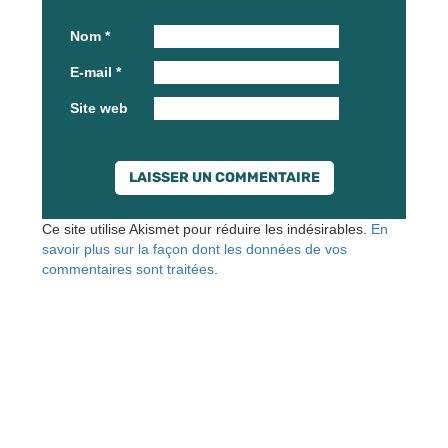
Nom
*
E-mail
*
Site web
Ce site utilise Akismet pour réduire les indésirables.
En
savoir plus sur la façon dont les données de vos
commentaires sont traitées
.