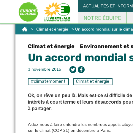
Panneau de gestion des cookies
ACTUALITÉS ET INFOR
NOTRE ÉQUIPE
>
Climat et énergie
> Un accord mondial sur le climat
Climat et énergie
Environnement et 
Un accord mondial s
3 novembre 2015
#climatemoment
Climat et énergie
Ok, on rêve un peu là. Mais est-ce si difficile 
intérêts à court terme et leurs désaccords pou
à partager.
Aidez-nous à faire entendre les nombreux appels citoyen
sur le climat (COP 21) en décembre à Paris.