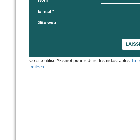
Nom
*
E-mail
*
Site web
Ce site utilise Akismet pour réduire les indésirables.
En 
traitées
.