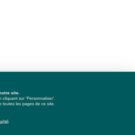
otre site.
cliquant sur 'Personnaliser'.
 toutes les pages de ce site.
alité