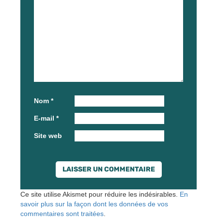
Nom
*
E-mail
*
Site web
Ce site utilise Akismet pour réduire les indésirables.
En
savoir plus sur la façon dont les données de vos
commentaires sont traitées
.