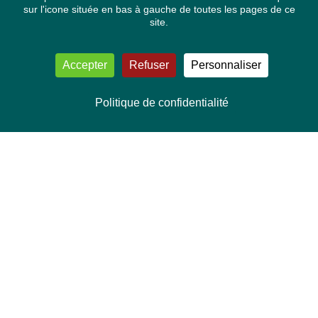
sur l'icone située en bas à gauche de toutes les pages de ce
site.
Accepter
Refuser
Personnaliser
Politique de confidentialité
NOUS CONTACTER
Délégation Europe Ecologie
Groupe Verts/ALE du Parlement européen
ASP 06E210, Rue Wiertz 60,
B-1047 Bruxelles