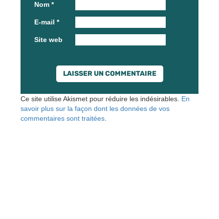
Nom
*
E-mail
*
Site web
Ce site utilise Akismet pour réduire les indésirables.
En
savoir plus sur la façon dont les données de vos
commentaires sont traitées
.