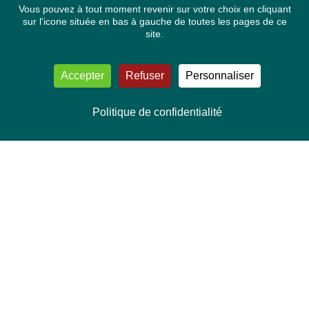
Vous pouvez à tout moment revenir sur votre choix en cliquant
sur l'icone située en bas à gauche de toutes les pages de ce
site.
Accepter
Refuser
Personnaliser
Politique de confidentialité
NOUS CONTACTER
Délégation Europe Ecologie
Groupe Verts/ALE du Parlement européen
ASP 06E210, Rue Wiertz 60,
B-1047 Bruxelles