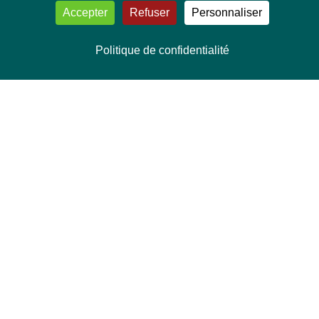
Accepter
Refuser
Personnaliser
Politique de confidentialité
NOUS CONTACTER
Délégation Europe Ecologie
Groupe Verts/ALE du Parlement européen
ASP 06E210, Rue Wiertz 60,
B-1047 Bruxelles