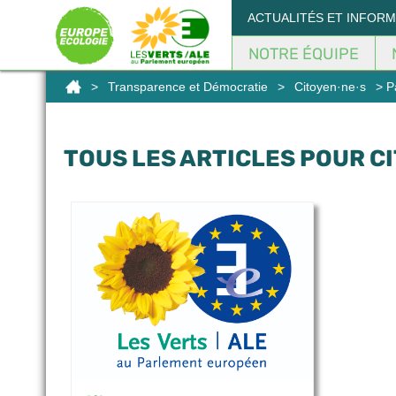
Panneau de gestion des cookies
ACTUALITÉS ET INFOR
NOTRE ÉQUIPE
>
Transparence et Démocratie
>
Citoyen·ne·s
> P
TOUS LES ARTICLES POUR C