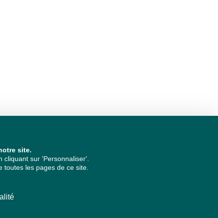
otre site.
cliquant sur 'Personnaliser'.
 toutes les pages de ce site.
alité