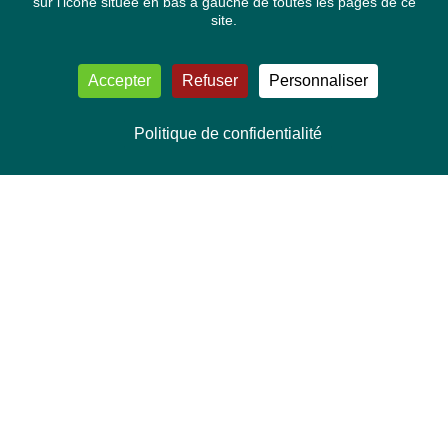
sur l'icone située en bas à gauche de toutes les pages de ce
site.
Accepter
Refuser
Personnaliser
Politique de confidentialité
NOUS CONTACTER
Délégation Europe Ecologie
Groupe Verts/ALE du Parlement européen
ASP 06E210, Rue Wiertz 60,
B-1047 Bruxelles