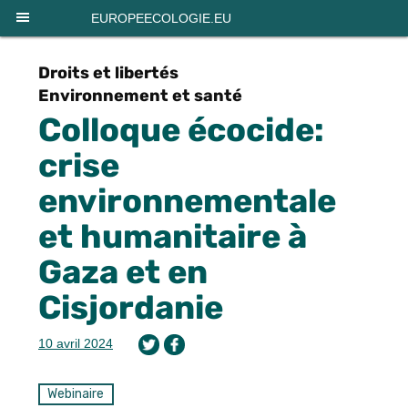
Panneau de gestion des cookies
EUROPEECOLOGIE.EU
Droits et libertés
Environnement et santé
Colloque écocide:
crise
environnementale
et humanitaire à
Gaza et en
Cisjordanie
10 avril 2024
Webinaire