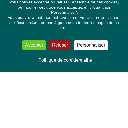
Vous pouvez accepter ou refuser l'ensemble de ces cookies,
ou modifier ceux que vous acceptez en cliquant sur
'Personnaliser'.
Vous pouvez à tout moment revenir sur votre choix en cliquant
sur l'icone située en bas à gauche de toutes les pages de ce
site.
Accepter
Refuser
Personnaliser
Politique de confidentialité
NOUS CONTACTER
Délégation Europe Ecologie
Groupe Verts/ALE du Parlement européen
ASP 06E210, Rue Wiertz 60,