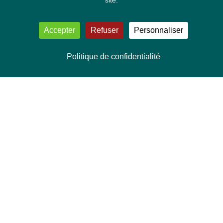
site.
Accepter
Refuser
Personnaliser
Politique de confidentialité
NOUS CONTACTER
Délégation Europe Ecologie
Groupe Verts/ALE du Parlement européen
ASP 06E210, Rue Wiertz 60,
B-1047 Bruxelles