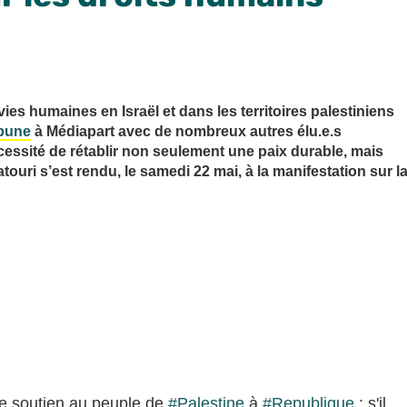
ies humaines en Israël et dans les territoires palestiniens
ibune
à Médiapart avec de nombreux autres élu.e.s
écessité de rétablir non seulement une paix durable, mais
atouri s’est rendu, le samedi 22 mai, à la manifestation sur l
 de soutien au peuple de
#Palestine
à
#Republique
: s'il