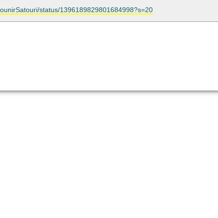
m/MounirSatouri/status/1396189829801684998?s=20