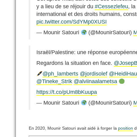
y a lieu de se réjouir du
#Cessezlefeu
, l
international et des droits humains, const
pic.twitter.com/SdYMp0XUSI
— Mounir Satouri
(@MounirSatouri)
M
Israël/Palestine: une réponse européenne
Regardons la situation en face.
@JosepBo
@ph_lamberts
@jordisolef
@HeidiHau
@Tineke_Strik
@alviinaalametsa
https://t.co/pUm8bKuupa
— Mounir Satouri
(@MounirSatouri)
M
En 2020, Mounir Satouri avait aidé à forger la
position
d