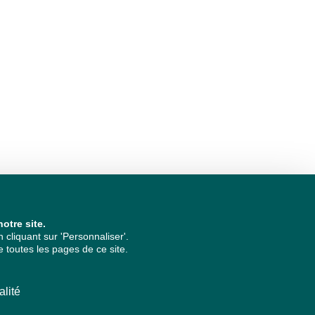
otre site.
cliquant sur 'Personnaliser'.
 toutes les pages de ce site.
alité