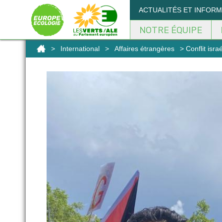
Panneau de gestion des cookies
ACTUALITÉS ET INFOR
NOTRE ÉQUIPE
>
International
>
Affaires étrangères
> Conflit isra