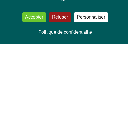
Accepter
Refuser
Personnaliser
Politique de confidentialité
NOUS CONTACTER
Délégation Europe Ecologie
Groupe Verts/ALE du Parlement européen
ASP 06E210, Rue Wiertz 60,
B-1047 Bruxelles