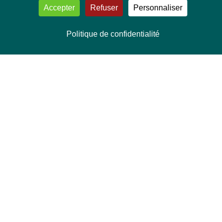
Accepter
Refuser
Personnaliser
Politique de confidentialité
NOUS CONTACTER
Délégation Europe Ecologie
Groupe Verts/ALE du Parlement européen
ASP 06E210, Rue Wiertz 60,
B-1047 Bruxelles