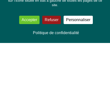
sur l'icone située en bas à gauche de toutes les pages de ce
site.
Accepter
Refuser
Personnaliser
Politique de confidentialité
NOUS CONTACTER
Délégation Europe Ecologie
Groupe Verts/ALE du Parlement européen
ASP 06E210, Rue Wiertz 60,
B-1047 Bruxelles