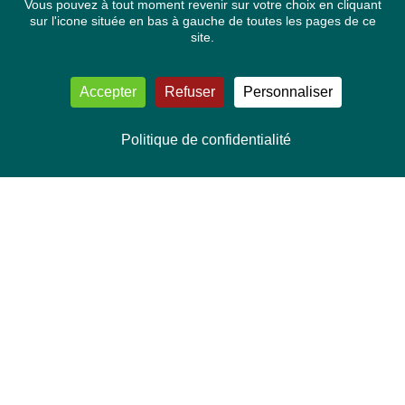
Vous pouvez à tout moment revenir sur votre choix en cliquant
sur l'icone située en bas à gauche de toutes les pages de ce
site.
Accepter
Refuser
Personnaliser
Politique de confidentialité
NOUS CONTACTER
Délégation Europe Ecologie
Groupe Verts/ALE du Parlement européen
ASP 06E210, Rue Wiertz 60,
B-1047 Bruxelles