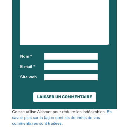
Nom
*
E-mail
*
Site web
Ce site utilise Akismet pour réduire les indésirables.
En
savoir plus sur la façon dont les données de vos
commentaires sont traitées
.