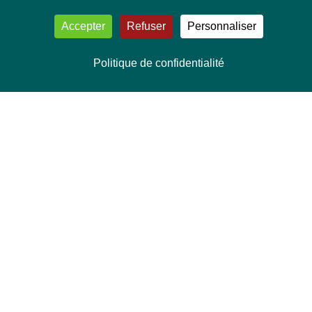
Accepter
Refuser
Personnaliser
Politique de confidentialité
NOUS CONTACTER
Délégation Europe Ecologie
Groupe Verts/ALE du Parlement européen
ASP 06E210, Rue Wiertz 60,
B-1047 Bruxelles