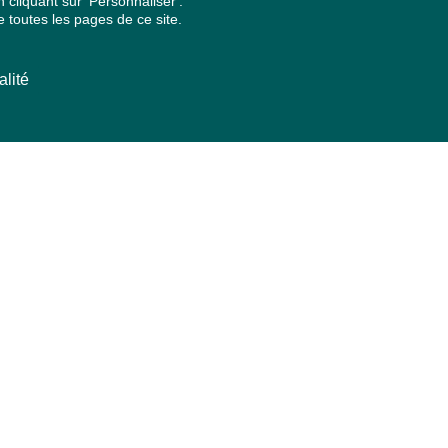
cliquant sur 'Personnaliser'.
 toutes les pages de ce site.
alité
ARCHIVES PAR ANNÉES
2026
2025
2024
2023
2022
2021
2020
2019
2018
2017
2016
2015
2014
2013
2012
2011
2010
2009
2008
2007
2006
2005