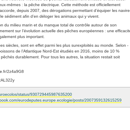
ux-mêmes : la pêche électrique. Cette méthode est officiellement
accorde, depuis 2007, des dérogations permettant d’équiper les navire
le sédiment afin d’en déloger les animaux qui y vivent.
ion du milieu marin et du manque total de contrôle autour de son
imement sur l’évolution actuelle des pêches européennes : une efficacit
galement plus important.
es siècles, sont en effet parmi les plus sur­exploités au monde. Selon ­
e poissons de l’Atlantique Nord-Est étudiés en 2016, moins de 10 %
chés durablement. Pour tous les autres, la situation restait soit
de.fr/2z4a9G8
y/2AL322y
m/euroecolos/status/930729445987635200
ebook.com/eurodeputes.europe.ecologie/posts/2007359132615259