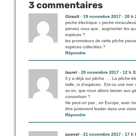
3 commentaires
Girault
-
19 novembre 2017 - 20 h 
peche électrique = peche miraculeu
pensez vous que : augmenter les qua
espèces ?
les promoteurs de cette pêche peuven
espèces collectées ?
Répondre
lauret
-
20 novembre 2017 - 12 h 3
Il y a déjà sur pêche …. La pêche élec
taille, ni d’espèces.. Est-ce une me
so on, que nous allons laisser aux g
consortium ?
Ne peut-on pas , en Europe, avec tou
être justement leader dans une visio
Répondre
guevel
-
21 novembre 2017 - 17 h 