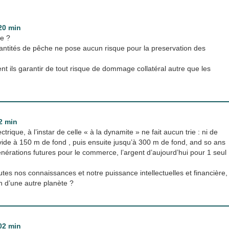
20 min
se ?
ntités de pêche ne pose aucun risque pour la preservation des
t ils garantir de tout risque de dommage collatéral autre que les
2 min
trique, à l’instar de celle « à la dynamite » ne fait aucun trie : ni de
r vide à 150 m de fond , puis ensuite jusqu’à 300 m de fond, and so ans
énérations futures pour le commerce, l’argent d’aujourd’hui pour 1 seul
tes nos connaissances et notre puissance intellectuelles et financière,
n d’une autre planète ?
02 min