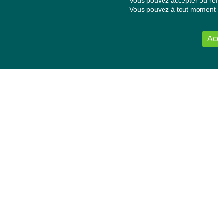
Vous pouvez accepter ou refu
Vous pouvez à tout moment re
Ac
NOUS CONTACTER
Délégation Europe Ecologie
Groupe Verts/ALE du Parlement européen
ASP 06E210, Rue Wiertz 60,
B-1047 Bruxelles