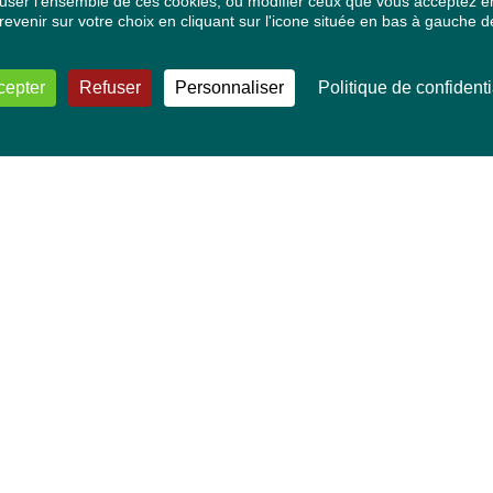
ser l'ensemble de ces cookies, ou modifier ceux que vous acceptez en 
venir sur votre choix en cliquant sur l'icone située en bas à gauche de
cepter
Refuser
Personnaliser
Politique de confidenti
VOS DÉPUTÉ·E·S EUROPÉEN·NE·S
Mélissa Camara
David Cormand
Mounir Satouri
Majdouline Sbaï
Marie Toussaint
TOUTES NOS THÉMATIQUES
Agriculture et pêche
Alimentation
Bien-être animal