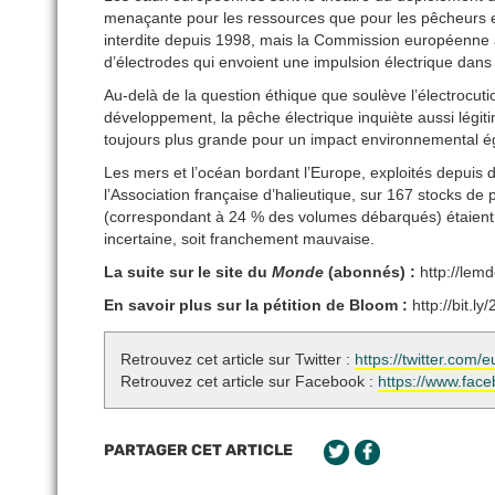
menaçante pour les ressources que pour les pêcheurs e
interdite depuis 1998, mais la Commission européenne 
d’électrodes qui envoient une impulsion électrique dans 
Au-delà de la question éthique que soulève l’électrocut
développement, la pêche électrique inquiète aussi légit
toujours plus grande pour un impact environnemental é
Les mers et l’océan bordant ­l’Europe, exploités depuis d
l’Association française d’halieutique, sur 167 stocks d
(correspondant à 24 % des volumes débarqués) étaient pê
incertaine, soit franchement mauvaise.
La suite sur le site du
Monde
(abonnés) :
http://lem
En savoir plus sur la pétition de Bloom :
http://bit.l
Retrouvez cet article sur Twitter :
https://twitter.co
Retrouvez cet article sur Facebook :
https://www.fac
PARTAGER CET ARTICLE