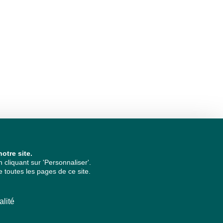
otre site.
cliquant sur 'Personnaliser'.
 toutes les pages de ce site.
alité