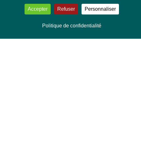
Accepter
Refuser
Personnaliser
Politique de confidentialité
NOUS CONTACTER
Délégation Europe Ecologie
Groupe Verts/ALE du Parlement européen
ASP 06E210, Rue Wiertz 60,
B-1047 Bruxelles