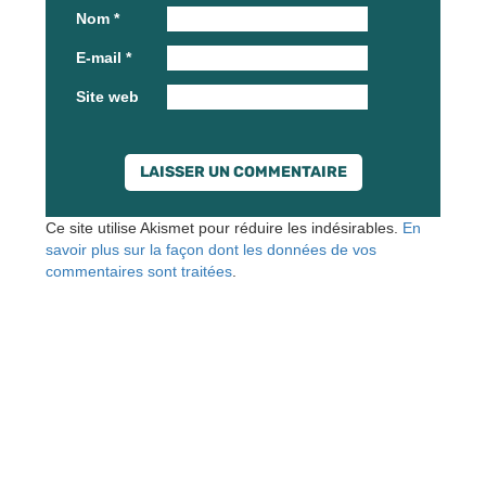
Nom
*
E-mail
*
Site web
Ce site utilise Akismet pour réduire les indésirables.
En
savoir plus sur la façon dont les données de vos
commentaires sont traitées
.