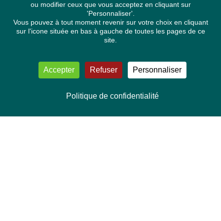
ou modifier ceux que vous acceptez en cliquant sur
'Personnaliser'.
Vous pouvez à tout moment revenir sur votre choix en cliquant
sur l'icone située en bas à gauche de toutes les pages de ce
site.
Accepter
Refuser
Personnaliser
Politique de confidentialité
NOUS CONTACTER
Délégation Europe Ecologie
Groupe Verts/ALE du Parlement européen
ASP 06E210, Rue Wiertz 60,
B-1047 Bruxelles