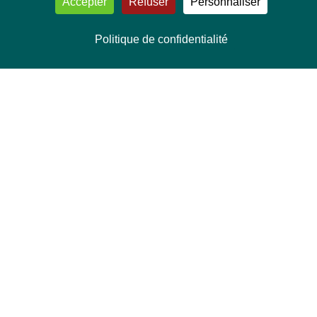
Accepter
Refuser
Personnaliser
Politique de confidentialité
NOUS CONTACTER
Délégation Europe Ecologie
Groupe Verts/ALE du Parlement européen
ASP 06E210, Rue Wiertz 60,
B-1047 Bruxelles