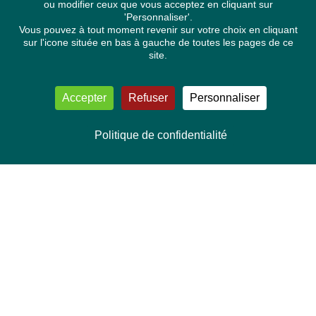
ou modifier ceux que vous acceptez en cliquant sur
'Personnaliser'.
Vous pouvez à tout moment revenir sur votre choix en cliquant
sur l'icone située en bas à gauche de toutes les pages de ce
site.
Accepter
Refuser
Personnaliser
Politique de confidentialité
NOUS CONTACTER
Délégation Europe Ecologie
Groupe Verts/ALE du Parlement européen
ASP 06E210, Rue Wiertz 60,
B-1047 Bruxelles