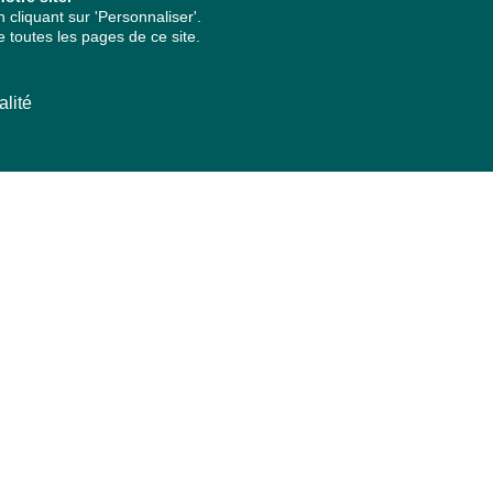
cliquant sur 'Personnaliser'.
 toutes les pages de ce site.
alité
ARCHIVES PAR ANNÉES
2026
2025
2024
2023
2022
2021
2020
2019
2018
2017
2016
2015
2014
2013
2012
2011
2010
2009
2008
2007