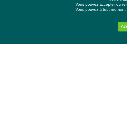
Vous pouvez accepter ou refu
Vous pouvez à tout moment re
Ac
NOUS CONTACTER
Délégation Europe Ecologie
Groupe Verts/ALE du Parlement européen
ASP 06E210, Rue Wiertz 60,
B-1047 Bruxelles