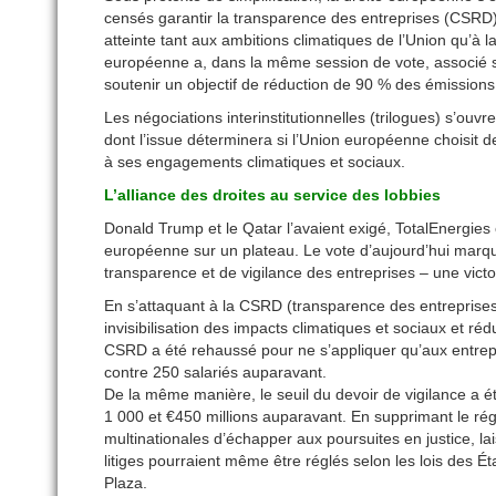
censés garantir la transparence des entreprises (CSRD) 
atteinte tant aux ambitions climatiques de l’Union qu’à 
européenne a, dans la même session de vote, associé se
soutenir un objectif de réduction de 90 % des émissions
Les négociations interinstitutionnelles (trilogues) s’ouvr
dont l’issue déterminera si l’Union européenne choisit de
à ses engagements climatiques et sociaux.
L’alliance des droites au service des lobbies
Donald Trump et le Qatar l’avaient exigé, TotalEnergies 
européenne sur un plateau. Le vote d’aujourd’hui marque
transparence et de vigilance des entreprises – une victo
En s’attaquant à la CSRD (transparence des entreprises
invisibilisation des impacts climatiques et sociaux et r
CSRD a été rehaussé pour ne s’appliquer qu’aux entrepris
contre 250 salariés auparavant.
De la même manière, le seuil du devoir de vigilance a été
1 000 et €450 millions auparavant. En supprimant le rég
multinationales d’échapper aux poursuites en justice, lai
litiges pourraient même être réglés selon les lois des É
Plaza.