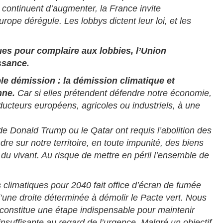
 continuent d’augmenter, la France invite
rope dérégule. Les lobbys dictent leur loi, et les
ues pour complaire aux lobbies, l’Union
ssance.
le démission : la démission climatique et
nne.
Car si elles prétendent défendre notre économie,
ducteurs européens, agricoles ou industriels, à une
de Donald Trump ou le Qatar ont requis l’abolition des
dre sur notre territoire, en toute impunité, des biens
n du vivant. Au risque de mettre en péril l’ensemble de
s climatiques pour 2040 fait office d’écran de fumée
d’une droite déterminée à démolir le Pacte vert. Nous
 constitue une étape indispensable pour maintenir
 insuffisante au regard de l’urgence. Malgré un objectif