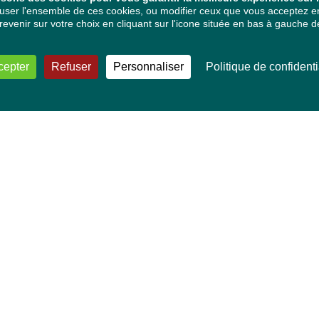
ser l'ensemble de ces cookies, ou modifier ceux que vous acceptez en 
venir sur votre choix en cliquant sur l'icone située en bas à gauche de
cepter
Refuser
Personnaliser
Politique de confidenti
VOS DÉPUTÉ·E·S EUROPÉEN·NE·S
Mélissa Camara
David Cormand
Mounir Satouri
Majdouline Sbaï
Marie Toussaint
TOUTES NOS THÉMATIQUES
Agriculture et pêche
Alimentation
Bien-être animal