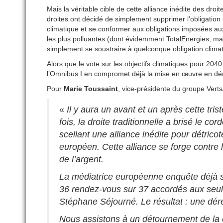
Mais la véritable cible de cette alliance inédite des droit
droites ont décidé de simplement supprimer l’obligation
climatique et se conformer aux obligations imposées aux 
les plus polluantes (dont évidemment TotalEnergies, ma
simplement se soustraire à quelconque obligation climat
Alors que le vote sur les objectifs climatiques pour 2040
l’Omnibus I en compromet déjà la mise en œuvre en déma
Pour
Marie Toussaint
, vice-présidente du groupe Ver
«
Il y aura un avant et un après cette tr
fois, la droite traditionnelle a brisé le co
scellant une alliance inédite pour détri
européen. Cette alliance se forge contre 
de l’argent.
La médiatrice européenne enquête déjà su
36 rendez-vous sur 37 accordés aux seul
Stéphane Séjourné. Le résultat : une déré
Nous assistons à un détournement de la d