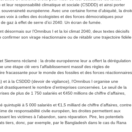
et leur responsabilité climatique et sociale (CSDDD) et ainsi porter
la souveraineté européenne. Avec une certaine forme d’ubiquité, la droit
s voix à celles des écologistes et des forces démocratiques pour
 de gaz à effet de serre d’ici 2040. Un écran de fumée.
ent désormais sur l’Omnibus I et la loi climat 2040, deux textes décisifs
 confirmer son virage réactionnaire ou de rétablir une trajectoire fidèle
et Siemens réclamé : la droite européenne leur a offert la dérégulation
 une étape clé vers l’affaiblissement massif des règles de
ire fracassante pour le monde des fossiles et des forces réactionnaires
) et à la CSDDD (devoir de vigilance), l’Omnibus I organise une
éduit drastiquement le nombre d’entreprises concernées. Le seuil de la
es de plus de 1 750 salariés et €450 millions de chiffre d’affaires,
 quintuplé à 5 000 salariés et €1,5 milliard de chiffre d’affaires, contre
ime de responsabilité civile européen, les droites permettent aux
ssant les victimes à l’abandon, sans réparation. Pire, les potentiels
tats tiers, donc, par exemple, par le Bangladesh dans le cas du Rana