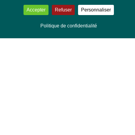
Accepter
Refuser
Personnaliser
Politique de confidentialité
NOUS CONTACTER
Délégation Europe Ecologie
Groupe Verts/ALE du Parlement européen
ASP 06E210, Rue Wiertz 60,
B-1047 Bruxelles