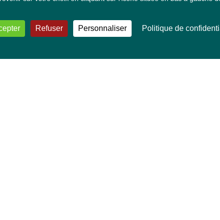
cepter
Refuser
Personnaliser
Politique de confidenti
VOS DÉPUTÉ·E·S EUROPÉEN·NE·S
Mélissa Camara
David Cormand
Mounir Satouri
Majdouline Sbaï
Marie Toussaint
TOUTES NOS THÉMATIQUES
Agriculture et pêche
Alimentation
Bien-être animal
Climat et énergie
Commerce