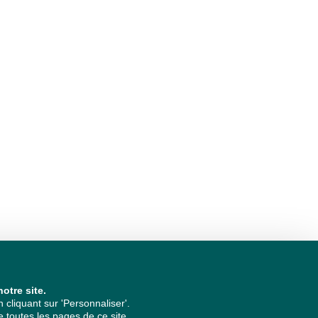
otre site.
cliquant sur 'Personnaliser'.
 toutes les pages de ce site.