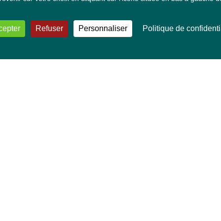
cepter
Refuser
Personnaliser
Politique de confidenti
VOS DÉPUTÉ·E·S EUROPÉEN·NE·S
Mélissa Camara
David Cormand
Mounir Satouri
Majdouline Sbaï
Marie Toussaint
TOUTES NOS THÉMATIQUES
Agriculture et pêche
Alimentation
Bien-être animal
Climat et énergie
Commerce