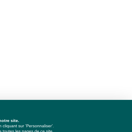
otre site.
cliquant sur 'Personnaliser'.
 toutes les pages de ce site.