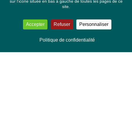
sur l'icone située en bas à gauche de toutes les pages de ce
site.
Accepter
Refuser
Personnaliser
Politique de confidentialité
NOUS CONTACTER
Délégation Europe Ecologie
Groupe Verts/ALE du Parlement européen
ASP 06E210, Rue Wiertz 60,
B-1047 Bruxelles