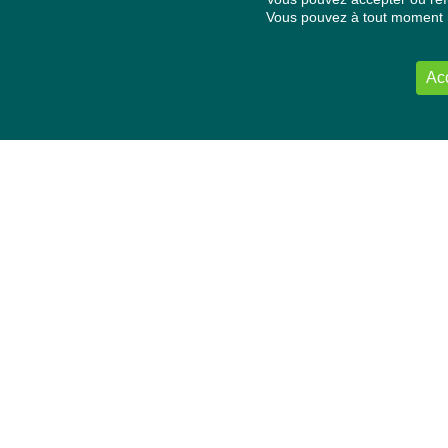
Vous pouvez à tout moment re
Ac
NOUS CONTACTER
Délégation Europe Ecologie
Groupe Verts/ALE du Parlement européen
ASP 06E210, Rue Wiertz 60,
B-1047 Bruxelles