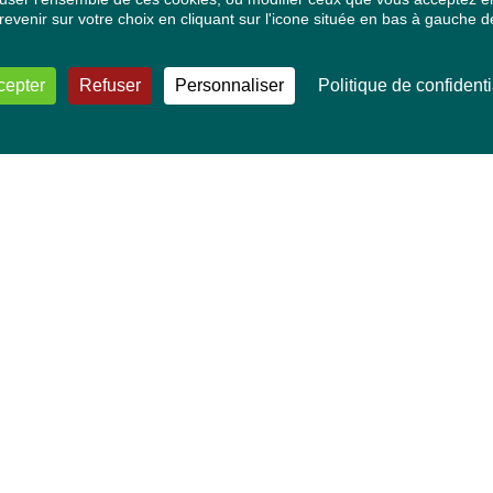
venir sur votre choix en cliquant sur l'icone située en bas à gauche de
cepter
Refuser
Personnaliser
Politique de confidenti
VOS DÉPUTÉ·E·S EUROPÉEN·NE·S
Mélissa Camara
David Cormand
Mounir Satouri
Majdouline Sbaï
Marie Toussaint
TOUTES NOS THÉMATIQUES
Agriculture et pêche
Alimentation
Bien-être animal