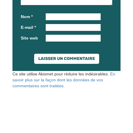
Nom
*
E-mail
*
Site web
Ce site utilise Akismet pour réduire les indésirables.
En
savoir plus sur la façon dont les données de vos
commentaires sont traitées
.