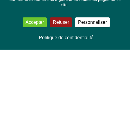
site.
Accepter
Refuser
Personnaliser
Politique de confidentialité
NOUS CONTACTER
Délégation Europe Ecologie
Groupe Verts/ALE du Parlement européen
ASP 06E210, Rue Wiertz 60,
B-1047 Bruxelles