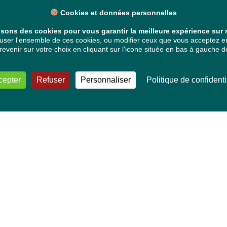
Cookies et données personnelles
isons des cookies pour vous garantir la meilleure expérience sur n
ser l'ensemble de ces cookies, ou modifier ceux que vous acceptez en 
venir sur votre choix en cliquant sur l'icone située en bas à gauche de
cepter
Refuser
Personnaliser
Politique de confidenti
VOS DÉPUTÉ·E·S EUROPÉEN·NE·S
Mélissa Camara
David Cormand
Mounir Satouri
Majdouline Sbaï
Marie Toussaint
TOUTES NOS THÉMATIQUES