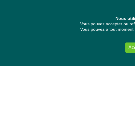
Nous util
Vous pouvez accepter ou refu
Vous pouvez à tout moment re
Ac
NOUS CONTACTER
Délégation Europe Ecologie
Groupe Verts/ALE du Parlement européen
ASP 06E210, Rue Wiertz 60,