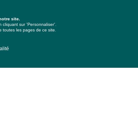
otre site.
cliquant sur 'Personnaliser'.
 toutes les pages de ce site.
alité
ARCHIVES PAR ANNÉES
2026
2025
2024
2023
2022
2021
2020
2019
2018
2017
2016
2015