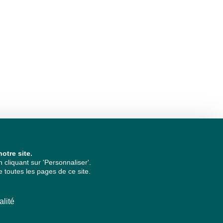
otre site.
cliquant sur 'Personnaliser'.
 toutes les pages de ce site.
alité