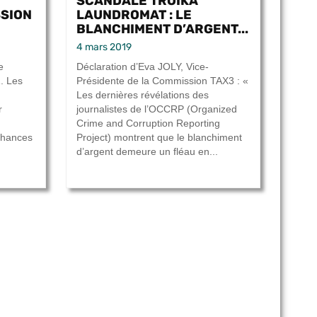
SCANDALE TROIKA
SSION
LAUNDROMAT : LE
BLANCHIMENT D’ARGENT...
4 mars 2019
e
Déclaration d’Eva JOLY, Vice-
1. Les
Présidente de la Commission TAX3 : «
Les dernières révélations des
r
journalistes de l’OCCRP (Organized
Crime and Corruption Reporting
chances
Project) montrent que le blanchiment
d’argent demeure un fléau en...