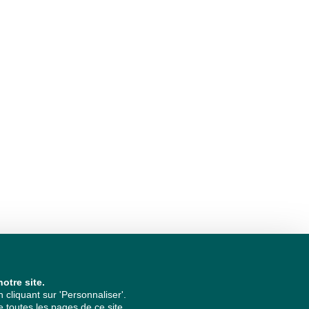
otre site.
cliquant sur 'Personnaliser'.
 toutes les pages de ce site.