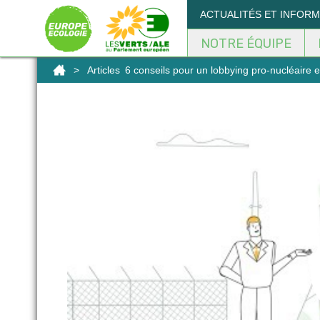
Panneau de gestion des cookies
ACTUALITÉS ET INFOR
NOTRE ÉQUIPE
>
Articles
6 conseils pour un lobbying pro-nucléaire e