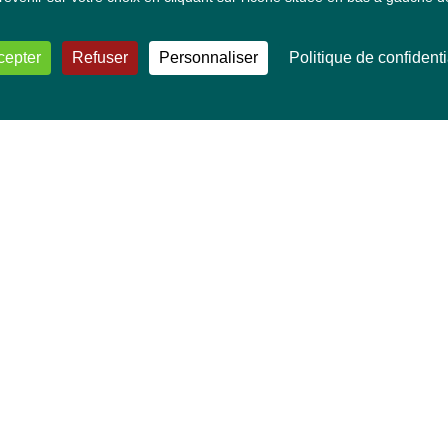
cepter
Refuser
Personnaliser
Politique de confidenti
VOS DÉPUTÉ·E·S EUROPÉEN·NE·S
Mélissa Camara
David Cormand
Mounir Satouri
Majdouline Sbaï
Marie Toussaint
TOUTES NOS THÉMATIQUES
Agriculture et pêche
Alimentation
Bien-être animal
Climat et énergie
Commerce