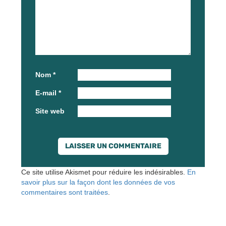
Nom
*
E-mail
*
Site web
Ce site utilise Akismet pour réduire les indésirables.
En
savoir plus sur la façon dont les données de vos
commentaires sont traitées
.