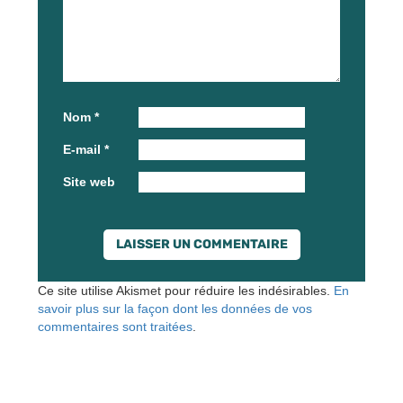
Nom
*
E-mail
*
Site web
Ce site utilise Akismet pour réduire les indésirables.
En
savoir plus sur la façon dont les données de vos
commentaires sont traitées
.