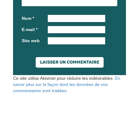
Nom
*
E-mail
*
Site web
Ce site utilise Akismet pour réduire les indésirables.
En
savoir plus sur la façon dont les données de vos
commentaires sont traitées
.