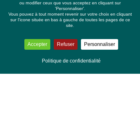
ou modifier ceux que vous acceptez en cliquant sur
'Personnaliser'.
Vous pouvez à tout moment revenir sur votre choix en cliquant
sur l'icone située en bas à gauche de toutes les pages de ce
site.
Accepter
Refuser
Personnaliser
Politique de confidentialité
NOUS CONTACTER
Délégation Europe Ecologie
Groupe Verts/ALE du Parlement européen
ASP 06E210, Rue Wiertz 60,
B-1047 Bruxelles