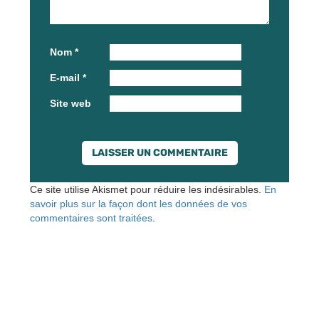
Nom
*
E-mail
*
Site web
Ce site utilise Akismet pour réduire les indésirables.
En
savoir plus sur la façon dont les données de vos
commentaires sont traitées
.