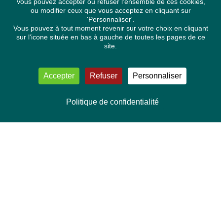
Vous pouvez accepter ou refuser l'ensemble de ces cookies,
ou modifier ceux que vous acceptez en cliquant sur
'Personnaliser'.
Vous pouvez à tout moment revenir sur votre choix en cliquant
sur l'icone située en bas à gauche de toutes les pages de ce
site.
Accepter
Refuser
Personnaliser
Politique de confidentialité
NOUS CONTACTER
Délégation Europe Ecologie
Groupe Verts/ALE du Parlement européen
ASP 06E210, Rue Wiertz 60,