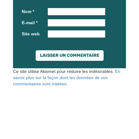
Nom
*
E-mail
*
Site web
Ce site utilise Akismet pour réduire les indésirables.
En
savoir plus sur la façon dont les données de vos
commentaires sont traitées
.