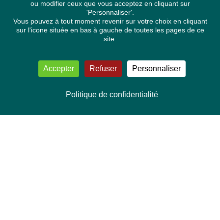
ou modifier ceux que vous acceptez en cliquant sur
'Personnaliser'.
Vous pouvez à tout moment revenir sur votre choix en cliquant
sur l'icone située en bas à gauche de toutes les pages de ce
site.
Accepter
Refuser
Personnaliser
Politique de confidentialité
NOUS CONTACTER
Délégation Europe Ecologie
Groupe Verts/ALE du Parlement européen
ASP 06E210, Rue Wiertz 60,
B-1047 Bruxelles