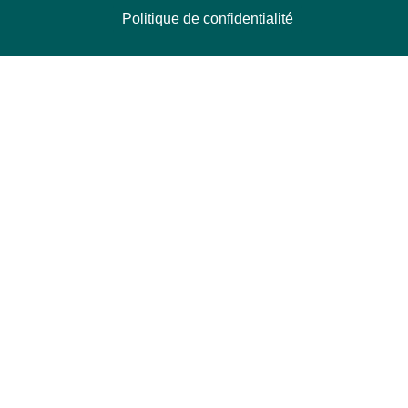
Politique de confidentialité
NOUS CONTACTER
Délégation Europe Ecologie
Groupe Verts/ALE du Parlement européen
ASP 06E210, Rue Wiertz 60,
B-1047 Bruxelles