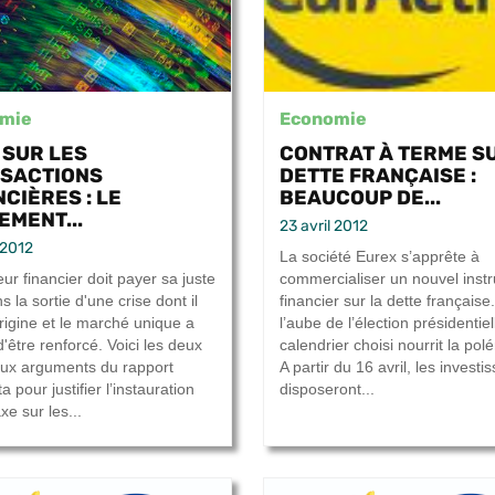
mie
Economie
 SUR LES
CONTRAT À TERME S
SACTIONS
DETTE FRANÇAISE :
CIÈRES : LE
BEAUCOUP DE...
EMENT...
23 avril 2012
 2012
La société Eurex s’apprête à
ur financier doit payer sa juste
commercialiser un nouvel inst
s la sortie d'une crise dont il
financier sur la dette française.
origine et le marché unique a
l’aube de l’élection présidentiel
'être renforcé. Voici les deux
calendrier choisi nourrit la pol
aux arguments du rapport
A partir du 16 avril, les investi
 pour justifier l’instauration
disposeront...
xe sur les...