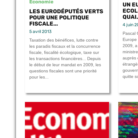
Economie
UN E
ECOL
LES EURODÉPUTÉS VERTS
QUAI.
POUR UNE POLITIQUE
FISCALE...
4 juin 
5 avril 2013
Pascal 
Europe 
Taxation des bénéfices, lutte contre
2009, a
les paradis fiscaux et la concurrence
ministr
fiscale, fiscalité écologique, taxe sur
auprès 
les transactions financières... Depuis
étrangè
le début de leur mandat en 2009, les
gouvern
questions fiscales sont une priorité
quitte s
pour les...