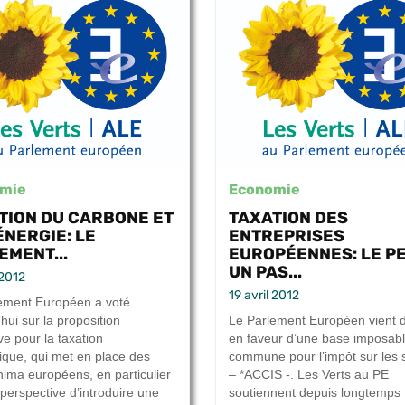
mie
Economie
TION DU CARBONE ET
TAXATION DES
ÉNERGIE: LE
ENTREPRISES
EMENT...
EUROPÉENNES: LE PE
UN PAS...
 2012
19 avril 2012
ement Européen a voté
hui sur la proposition
Le Parlement Européen vient d
ive pour la taxation
en faveur d’une base imposab
ique, qui met en place des
commune pour l’impôt sur les 
nima européens, en particulier
– *ACCIS -. Les Verts au PE
 perspective d’introduire une
soutiennent depuis longtemps