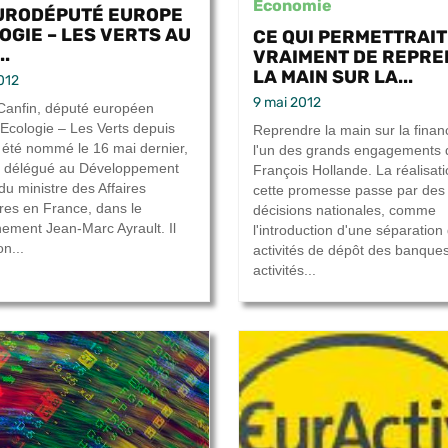
Economie
URODÉPUTÉ EUROPE
OGIE – LES VERTS AU
CE QUI PERMETTRAIT
..
VRAIMENT DE REPR
LA MAIN SUR LA...
2012
9 mai 2012
Canfin, député européen
Ecologie – Les Verts depuis
Reprendre la main sur la finan
 été nommé le 16 mai dernier,
l'un des grands engagements 
e délégué au Développement
François Hollande. La réalisat
du ministre des Affaires
cette promesse passe par des
res en France, dans le
décisions nationales, comme
ement Jean-Marc Ayrault. Il
l'introduction d'une séparation
on...
activités de dépôt des banque
activités...