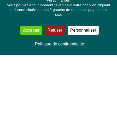
'Personnaliser'.
Vous pouvez à tout moment revenir sur votre choix en cliquant
sur l'icone située en bas à gauche de toutes les pages de ce
site.
Accepter
Refuser
Personnaliser
Politique de confidentialité
NOUS CONTACTER
Délégation Europe Ecologie
Groupe Verts/ALE du Parlement européen
ASP 06E210, Rue Wiertz 60,
B-1047 Bruxelles