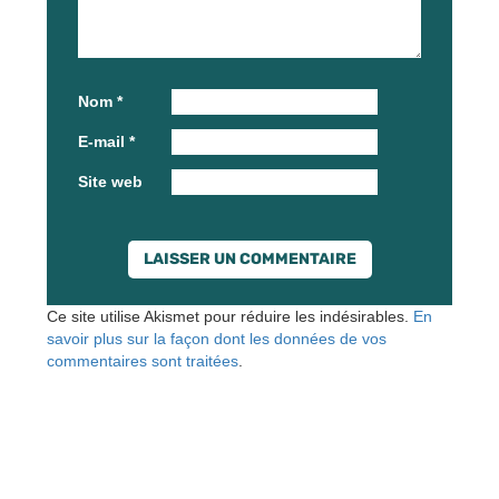
Nom
*
E-mail
*
Site web
Ce site utilise Akismet pour réduire les indésirables.
En
savoir plus sur la façon dont les données de vos
commentaires sont traitées
.